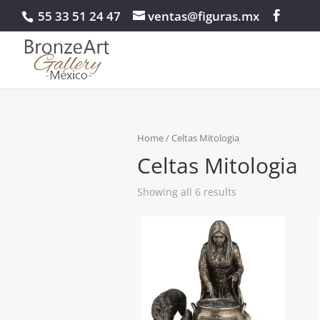
55 33 51 24 47
ventas@figuras.mx
Home
/ Celtas Mitologia
Celtas Mitologia
Showing all 6 results