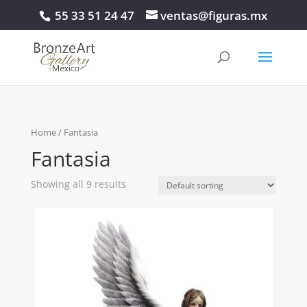
55 33 51 24 47
ventas@figuras.mx
Home
/ Fantasia
Fantasia
Showing all 9 results