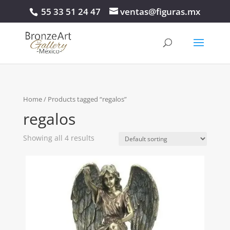
55 33 51 24 47
ventas@figuras.mx
Home
/ Products tagged “regalos”
regalos
Showing all 4 results