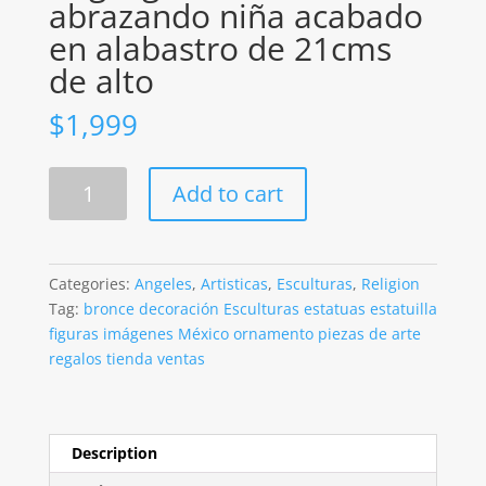
abrazando niña acabado
en alabastro de 21cms
de alto
$
1,999
Angel
Add to cart
guardián
sentado
abrazando
niña
Categories:
Angeles
,
Artisticas
,
Esculturas
,
Religion
acabado
Tag:
bronce decoración Esculturas estatuas estatuilla
en
figuras imágenes México ornamento piezas de arte
alabastro
regalos tienda ventas
de
21cms
de
alto
Description
quantity