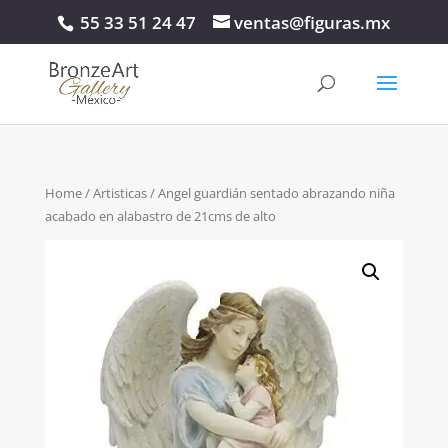
55 33 51 24 47
ventas@figuras.mx
Home
/
Artisticas
/ Angel guardián sentado abrazando niña
acabado en alabastro de 21cms de alto