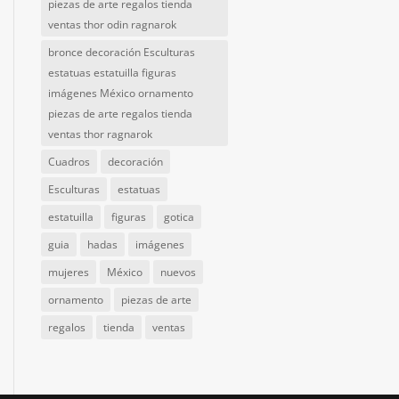
piezas de arte regalos tienda
ventas thor odin ragnarok
bronce decoración Esculturas
estatuas estatuilla figuras
imágenes México ornamento
piezas de arte regalos tienda
ventas thor ragnarok
Cuadros
decoración
Esculturas
estatuas
estatuilla
figuras
gotica
guia
hadas
imágenes
mujeres
México
nuevos
ornamento
piezas de arte
regalos
tienda
ventas