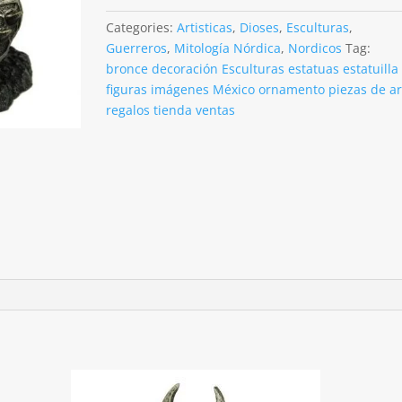
en
acabado
Categories:
Artisticas
,
Dioses
,
Esculturas
,
metálico
Guerreros
,
Mitología Nórdica
,
Nordicos
Tag:
de
bronce decoración Esculturas estatuas estatuilla
19cms
figuras imágenes México ornamento piezas de ar
de
regalos tienda ventas
alto
quantity