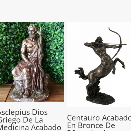
Asclepius Dios
Centauro Acabad
Griego De La
En Bronce De
Medicina Acabado