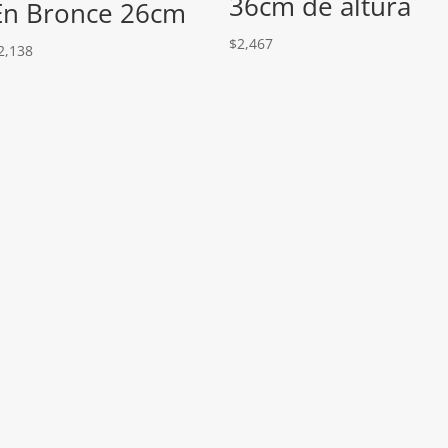
36cm de altura
En Bronce 26cm
$
2,467
2,138