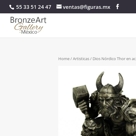
55 33 51 24 47
ventas@figuras.mx
Home
/
Artisticas
/ Dios Nórdico Thor en a