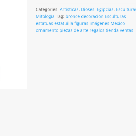
Bastet
De
Categories:
Artisticas
,
Dioses
,
Egipcias
,
Escultura
29cm
Mitología
Tag:
bronce decoración Esculturas
Acabado
estatuas estatuilla figuras imágenes México
En
ornamento piezas de arte regalos tienda ventas
Bronce
quantity