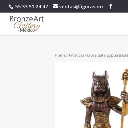
55 33 51 24 47
ventas@figuras.mx
Home
/
Artisticas
/ Diosa Gata Egipcia Bas