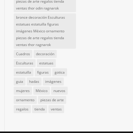
piezas de arte regalos tienda
ventas thor odin ragnarok
bronce decoración Esculturas
estatuas estatuilla figuras
imágenes México ornamento
piezas de arte regalos tienda
ventas thor ragnarok
Cuadros
decoración
Esculturas
estatuas
estatuilla
figuras
gotica
guia
hadas
imágenes
mujeres
México
nuevos
ornamento
piezas de arte
regalos
tienda
ventas