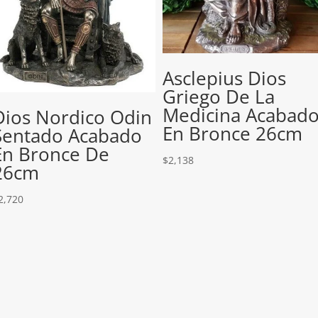
Asclepius Dios
Griego De La
Medicina Acabad
Dios Nordico Odin
En Bronce 26cm
Sentado Acabado
En Bronce De
$
2,138
26cm
2,720