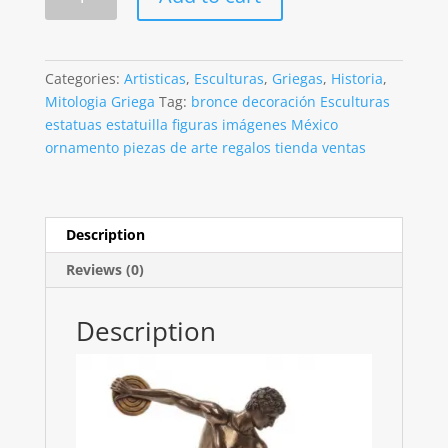
Acabado
En
Bronce
De
Categories:
Artisticas
,
Esculturas
,
Griegas
,
Historia
,
29cm
Mitologia Griega
Tag:
bronce decoración Esculturas
quantity
estatuas estatuilla figuras imágenes México
ornamento piezas de arte regalos tienda ventas
Description
Reviews (0)
Description