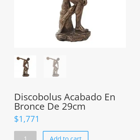
Discobolus Acabado En
Bronce De 29cm
$
1,771
Discobolus
Add to cart