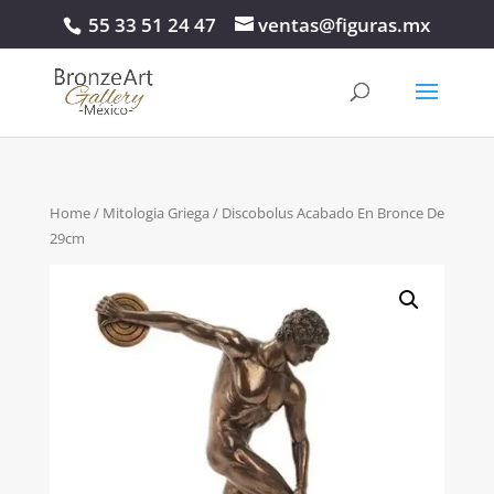
55 33 51 24 47
ventas@figuras.mx
Home
/
Mitologia Griega
/ Discobolus Acabado En Bronce De
29cm