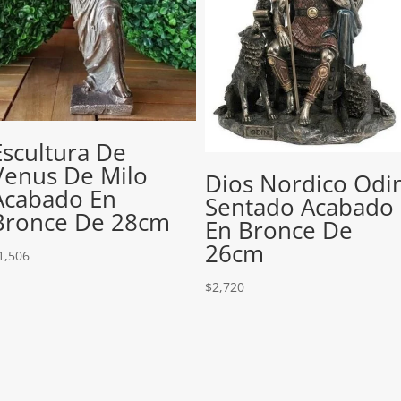
Escultura De
Venus De Milo
Dios Nordico Odi
Acabado En
Sentado Acabado
Bronce De 28cm
En Bronce De
26cm
1,506
$
2,720