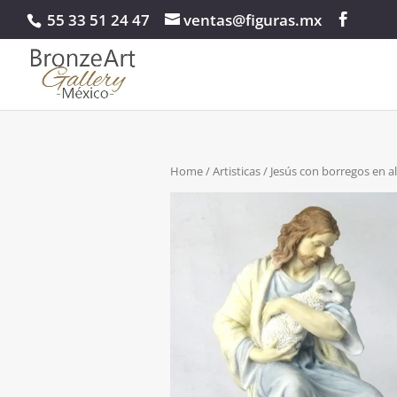
55 33 51 24 47
ventas@figuras.mx
Home
/
Artisticas
/ Jesús con borregos en a