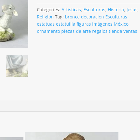
en
alabastro
Categories:
Artisticas
,
Esculturas
,
Historia
,
Jesus
,
de
Religion
Tag:
bronce decoración Esculturas
22cms
estatuas estatuilla figuras imágenes México
de
ornamento piezas de arte regalos tienda ventas
alto
quantity