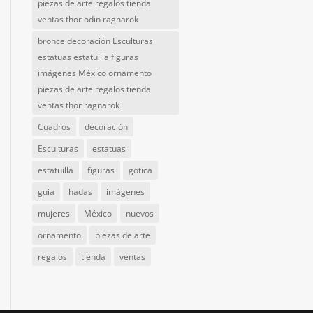
piezas de arte regalos tienda
ventas thor odin ragnarok
bronce decoración Esculturas
estatuas estatuilla figuras
imágenes México ornamento
piezas de arte regalos tienda
ventas thor ragnarok
Cuadros
decoración
Esculturas
estatuas
estatuilla
figuras
gotica
guia
hadas
imágenes
mujeres
México
nuevos
ornamento
piezas de arte
regalos
tienda
ventas