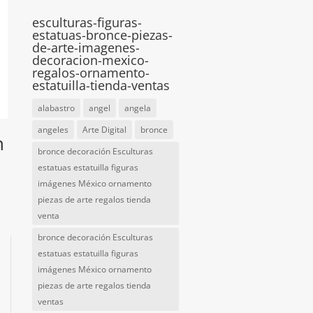
esculturas-figuras-
estatuas-bronce-piezas-
de-arte-imagenes-
decoracion-mexico-
regalos-ornamento-
estatuilla-tienda-ventas
alabastro
angel
angela
angeles
Arte Digital
bronce
n
bronce decoración Esculturas
estatuas estatuilla figuras
imágenes México ornamento
piezas de arte regalos tienda
venta
bronce decoración Esculturas
estatuas estatuilla figuras
imágenes México ornamento
piezas de arte regalos tienda
ventas