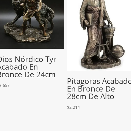
Dios Nórdico Tyr
Acabado En
Bronce De 24cm
Pitagoras Acabad
2,657
En Bronce De
28cm De Alto
$
2,214