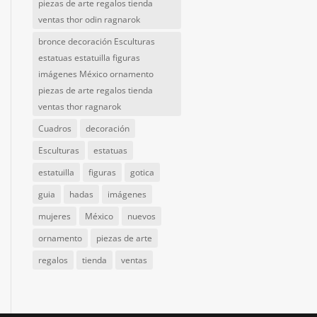
piezas de arte regalos tienda
ventas thor odin ragnarok
bronce decoración Esculturas
estatuas estatuilla figuras
imágenes México ornamento
piezas de arte regalos tienda
ventas thor ragnarok
Cuadros
decoración
Esculturas
estatuas
estatuilla
figuras
gotica
guia
hadas
imágenes
mujeres
México
nuevos
ornamento
piezas de arte
regalos
tienda
ventas