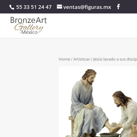
55 33 51 24 47
ventas@figuras.mx
Home
/
Artisticas
/ Jesús lavado a sus disc