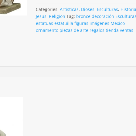
sus
discípulos
Categories:
Artisticas
,
Dioses
,
Esculturas
,
Histori
acabado
Jesus
,
Religion
Tag:
bronce decoración Escultura
en
estatuas estatuilla figuras imágenes México
alabastro
ornamento piezas de arte regalos tienda ventas
de
21cm
quantity