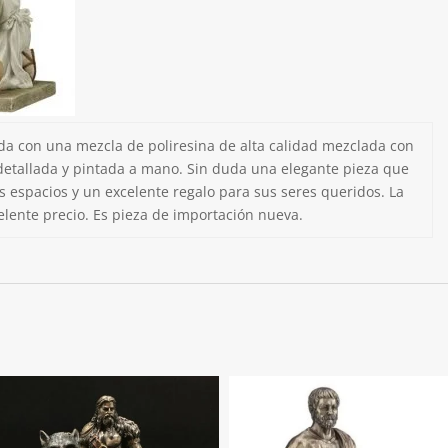
ada con una mezcla de poliresina de alta calidad mezclada con
detallada y pintada a mano. Sin duda una elegante pieza que
s espacios y un excelente regalo para sus seres queridos. La
elente precio. Es pieza de importación nueva.