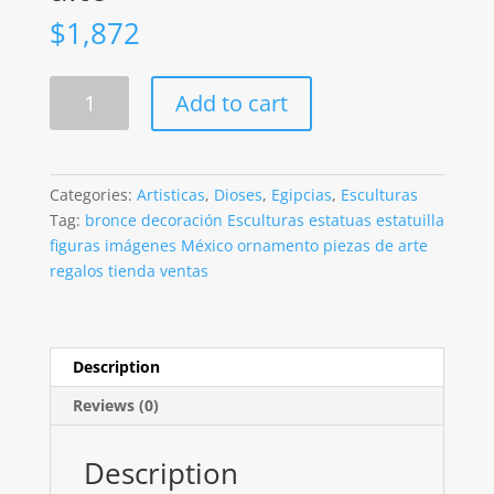
$
1,872
Ra
Add to cart
Dios
Egipcio
acabado
en
Categories:
Artisticas
,
Dioses
,
Egipcias
,
Esculturas
bronce
Tag:
bronce decoración Esculturas estatuas estatuilla
de
figuras imágenes México ornamento piezas de arte
28cm
regalos tienda ventas
de
alto
quantity
Description
Reviews (0)
Description