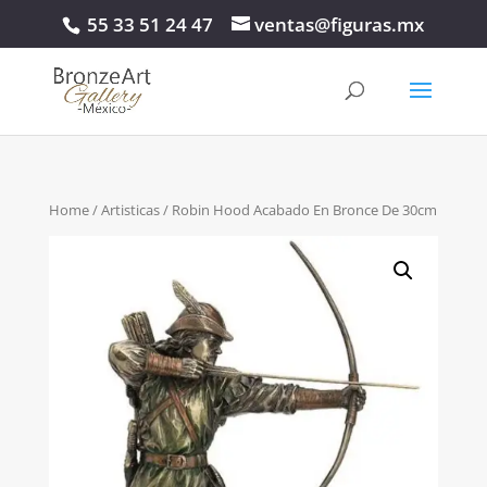
55 33 51 24 47
ventas@figuras.mx
Home
/
Artisticas
/ Robin Hood Acabado En Bronce De 30cm