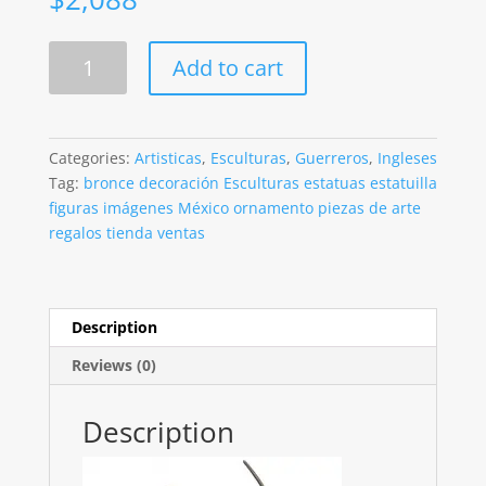
Robin
Add to cart
Hood
Acabado
En
Bronce
Categories:
Artisticas
,
Esculturas
,
Guerreros
,
Ingleses
De
Tag:
bronce decoración Esculturas estatuas estatuilla
30cm
figuras imágenes México ornamento piezas de arte
quantity
regalos tienda ventas
Description
Reviews (0)
Description