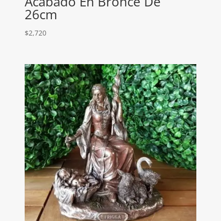
Acabado En Bronce De
26cm
$
2,720