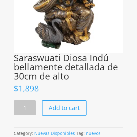
Saraswuati Diosa Indú
bellamente detallada de
30cm de alto
$
1,898
Saraswuati
Add to cart
Diosa
Indú
bellamente
detallada
Category:
Nuevas Disponibles
Tag:
nuevos