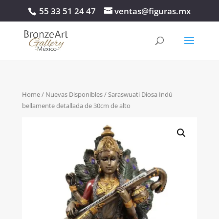
55 33 51 24 47
ventas@figuras.mx
Home
/
Nuevas Disponibles
/ Saraswuati Diosa Indú
bellamente detallada de 30cm de alto