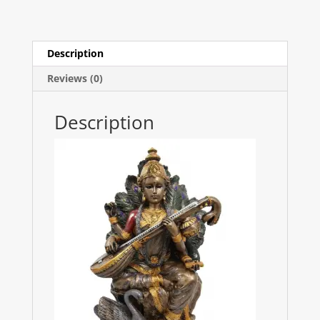
de
30cm
de
alto
Description
quantity
Reviews (0)
Description