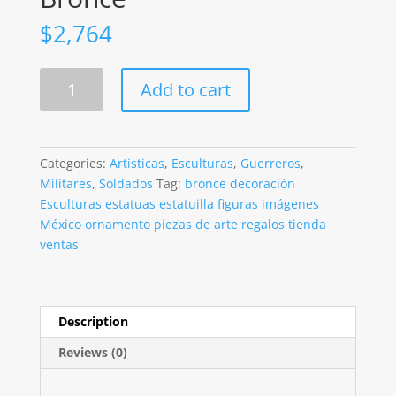
$
2,764
Soldado
Add to cart
Fuerza
Aerea
De
32
Categories:
Artisticas
,
Esculturas
,
Guerreros
,
Cm
Militares
,
Soldados
Tag:
bronce decoración
En
Esculturas estatuas estatuilla figuras imágenes
Acabado
México ornamento piezas de arte regalos tienda
Bronce
ventas
quantity
Description
Reviews (0)