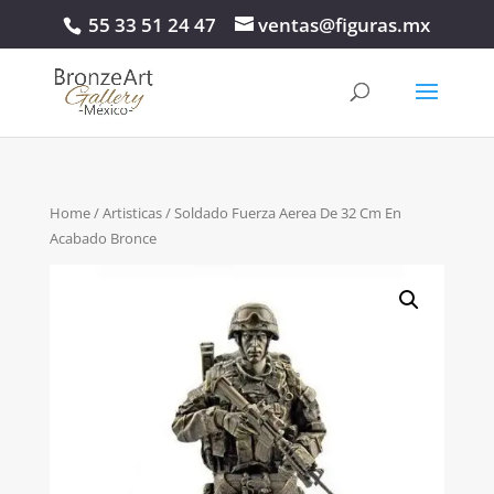
55 33 51 24 47
ventas@figuras.mx
Home
/
Artisticas
/ Soldado Fuerza Aerea De 32 Cm En
Acabado Bronce