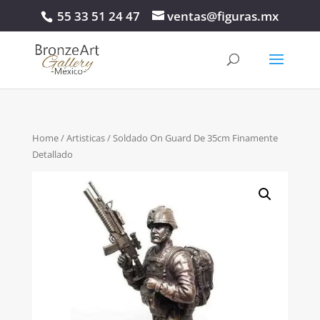
55 33 51 24 47
ventas@figuras.mx
Home
/
Artisticas
/ Soldado On Guard De 35cm Finamente
Detallado