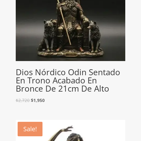
Dios Nórdico Odin Sentado
En Trono Acabado En
Bronce De 21cm De Alto
$
2,720
$
1,950
Sale!