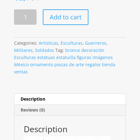
Soldado
Add to cart
On
Guard
De
35cm
Categories:
Artisticas
,
Esculturas
,
Guerreros
,
Finamente
Militares
,
Soldados
Tag:
bronce decoración
Detallado
Esculturas estatuas estatuilla figuras imágenes
quantity
México ornamento piezas de arte regalos tienda
ventas
Description
Reviews (0)
Description